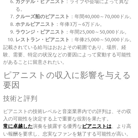
カクテル・ピアニスト
：ライブや会場によって異な
る。
クルーズ船のピアニスト
：年間40,000～70,000ドル。
ホテルピアニスト
：年俸3万～6万ドル。
ラウンジ・ピアニスト
：年間25,000～50,000ドル。
レストラン・ピアニスト
：年俸25,000～50,000ドル。
記載されている給与はおおよその範囲であり、場所、経
験、需要、特定の状況などの要因によって変動する可能性
があることに留意されたい。
ピアニストの収入に影響を与える
要因
技術と評判
ピアニストの技術レベルと音楽業界内での評判は、その収
入の可能性を決定する上で重要な役割を果たす。
常に卓越した
演奏を披露する優秀な
ピアニストは
、より高
い報酬を要求し、忠実なファンを魅了する可能性が高い。