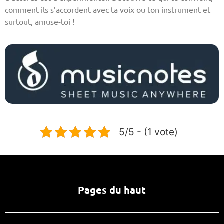
comment ils s’accordent avec ta voix ou ton instrument et
surtout, amuse-toi !
5/5 - (1 vote)
Pages du haut