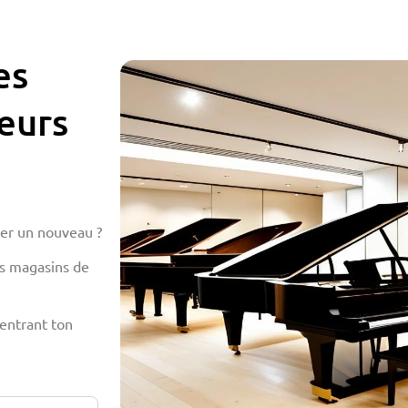
es
eurs
ter un nouveau ?
urs magasins de
entrant ton