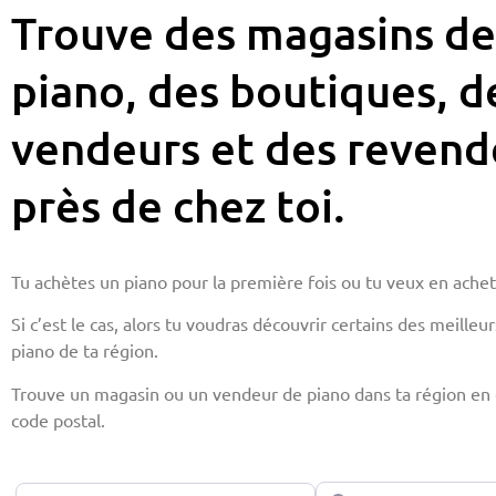
Trouve des magasins de
piano, des boutiques, d
vendeurs et des revend
près de chez toi.
Tu achètes un piano pour la première fois ou tu veux en ache
Si c’est le cas, alors tu voudras découvrir certains des meille
piano de ta région.
Trouve un magasin ou un vendeur de piano dans ta région en 
code postal.
Rechercher
Catégorie