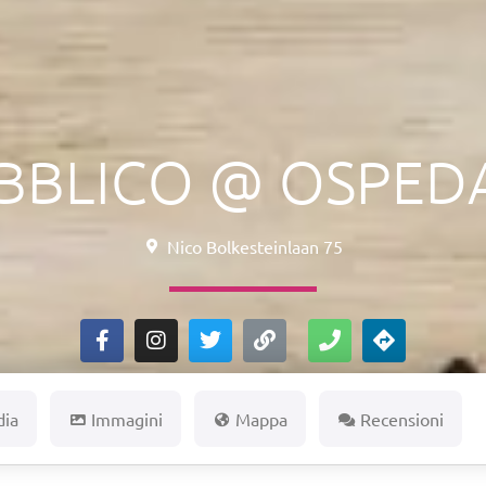
BBLICO @ OSPEDA
Nico Bolkesteinlaan 75
dia
Immagini
Mappa
Recensioni