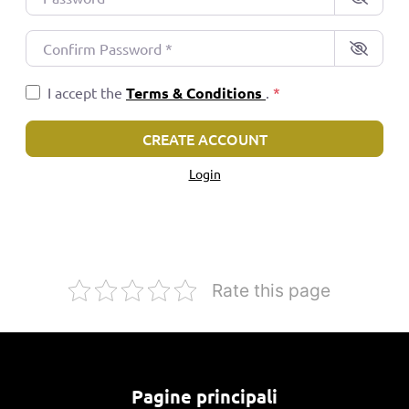
Confirm Password
*
I accept the
Terms & Conditions
.
*
CREATE ACCOUNT
Login
Rate this page
Pagine principali