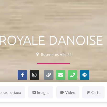
 ROYALE DANOISE
Rosenørns Alle 22
eaux sociaux
Images
Video
Carte