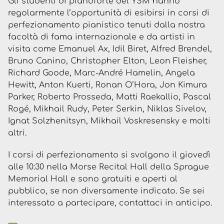
Gli studenti di pianoforte del YSM hanno
regolarmente l’opportunità di esibirsi in corsi di
perfezionamento pianistico tenuti dalla nostra
facoltà di fama internazionale e da artisti in
visita come Emanuel Ax, Idil Biret, Alfred Brendel,
Bruno Canino, Christopher Elton, Leon Fleisher,
Richard Goode, Marc-André Hamelin, Angela
Hewitt, Anton Kuerti, Ronan O’Hora, Jon Kimura
Parker, Roberto Prosseda, Matti Raekallio, Pascal
Rogé, Mikhail Rudy, Peter Serkin, Niklas Sivelov,
Ignat Solzhenitsyn, Mikhail Voskresensky e molti
altri.
I corsi di perfezionamento si svolgono il giovedì
alle 10:30 nella Morse Recital Hall della Sprague
Memorial Hall e sono gratuiti e aperti al
pubblico, se non diversamente indicato. Se sei
interessato a partecipare, contattaci in anticipo.