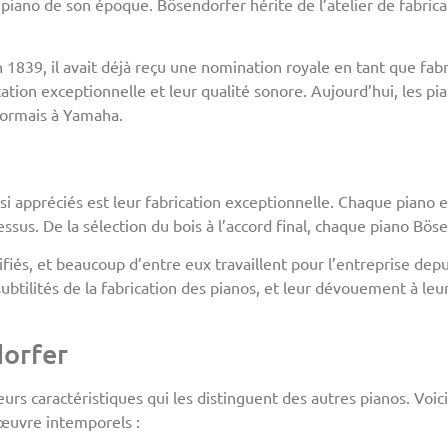
piano de son époque. Bösendorfer hérite de l’atelier de fabri
839, il avait déjà reçu une nomination royale en tant que fabri
ation exceptionnelle et leur qualité sonore. Aujourd’hui, les p
ésormais à Yamaha.
si appréciés est leur fabrication exceptionnelle. Chaque piano e
ssus. De la sélection du bois à l’accord final, chaque piano Bös
fiés, et beaucoup d’entre eux travaillent pour l’entreprise depu
tilités de la fabrication des pianos, et leur dévouement à leur
dorfer
urs caractéristiques qui les distinguent des autres pianos. Voi
’œuvre intemporels :