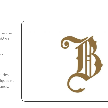
, un son
idérer
oduit
s
re des
niques et
ianos.