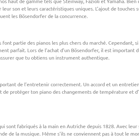
nos haut de gamme tels que Steinway, Fazioli et Yamaha. Bien q
leur son et leurs caractéristiques uniques. L’ajout de touches 
uent les Bösendorfer de la concurrence.
s font partie des pianos les plus chers du marché. Cependant, si
ent parfait. Lors de l’achat d’un Bösendorfer, il est important 
’assurer que tu obtiens un instrument authentique.
mportant de l’entretenir correctement. Un accord et un entretien
ant de protéger ton piano des changements de température et d’
 sont fabriqués à la main en Autriche depuis 1828. Avec leur s
nde de la musique. Même s’ils ne conviennent pas à tout le mon