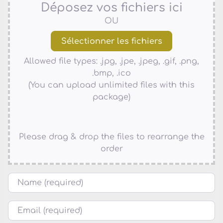
Déposez vos fichiers ici
OU
Allowed file types: .jpg, .jpe, .jpeg, .gif, .png,
.bmp, .ico
(You can upload unlimited files with this
package)
Please drag & drop the files to rearrange the
order
Name
Courriel