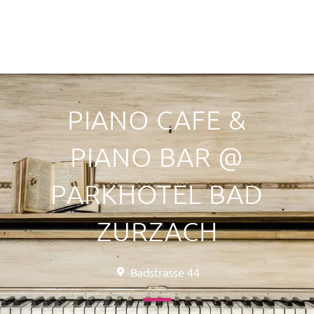
PIANO CAFE &
PIANO BAR @
PARKHOTEL BAD
ZURZACH
Badstrasse 44