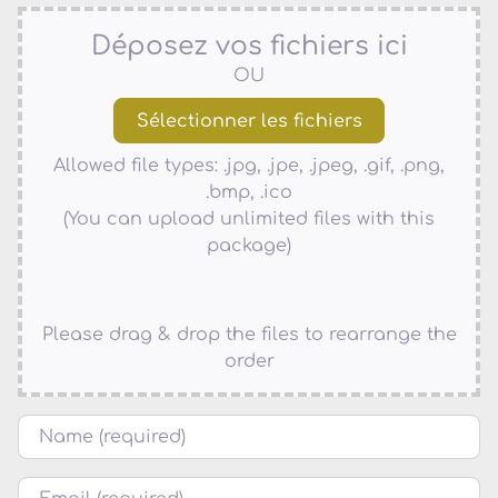
Déposez vos fichiers ici
OU
Allowed file types: .jpg, .jpe, .jpeg, .gif, .png,
.bmp, .ico
(You can upload unlimited files with this
package)
Please drag & drop the files to rearrange the
order
Name
Courriel