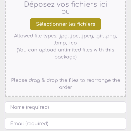
Déposez vos fichiers ici
OU
Allowed file types: .jpg, .jpe, .jpeg, .gif, .png,
.bmp, .ico
(You can upload unlimited files with this
package)
Please drag & drop the files to rearrange the
order
Name
Courriel