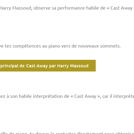
 Harry Massoud, observe sa performance habile de « Cast Away 
ève tes compétences au piano vers de nouveaux sommets.
principal de Cast Away par Harry Massoud
tez à son habile interprétation de « Cast Away », car il interprè
ille de piano, tu devras le contacter directement pour obtenir p