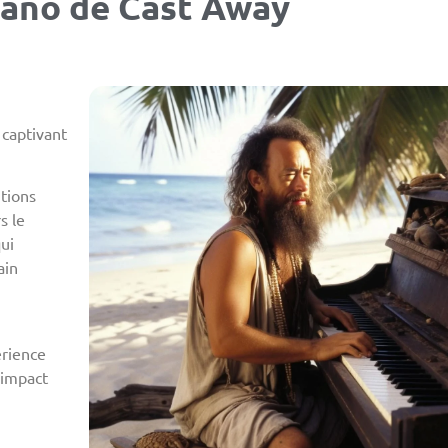
piano de Cast Away
 captivant
tions
s le
ui
ain
érience
’impact