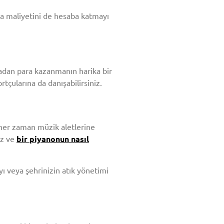
nma maliyetini de hesaba katmayı
ladan para kazanmanın harika bir
tçularına da danışabilirsiniz.
 her zaman müzik aletlerine
iz ve
bir piyanonun nasıl
 veya şehrinizin atık yönetimi