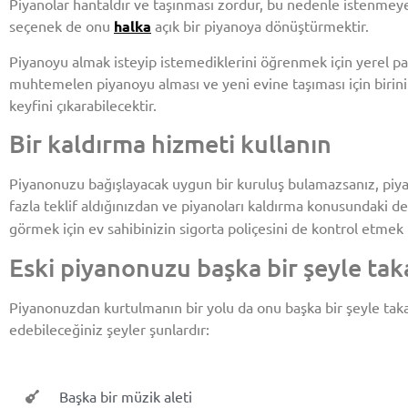
Piyanolar hantaldır ve taşınması zordur, bu nedenle istenmeyen
seçenek de onu
halka
açık bir piyanoya dönüştürmektir.
Piyanoyu almak isteyip istemediklerini öğrenmek için yerel par
muhtemelen piyanoyu alması ve yeni evine taşıması için birin
keyfini çıkarabilecektir.
Bir kaldırma hizmeti kullanın
Piyanonuzu bağışlayacak uygun bir kuruluş bulamazsanız, piyan
fazla teklif aldığınızdan ve piyanoları kaldırma konusundaki
görmek için ev sahibinizin sigorta poliçesini de kontrol etmek i
Eski piyanonuzu başka bir şeyle tak
Piyanonuzdan kurtulmanın bir yolu da onu başka bir şeyle takas
edebileceğiniz şeyler şunlardır:
Başka bir müzik aleti