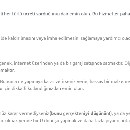
ili her türlü ücreti sorduğunuzdan emin olun. Bu hizmetler paha
lde kaldırılmasını veya imha edilmesini sağlamaya yardımcı olaca
seçenek, internet üzerinden ya da bir garaj satışında satmaktır. D
amaktır.
z. Bununla ne yapmaya karar verirseniz verin, hassas bir malzeme
 için dikkatli kullandığınızdan emin olun.
nüz karar vermediyseniz
(bunu
gerçekten
iyi düşünün!
), ya da y
rtulmak yerine bir U dönüşü yapmak ve daha fazla piyano notası