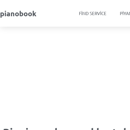
pianobook
FIND SERVICE
PIYA