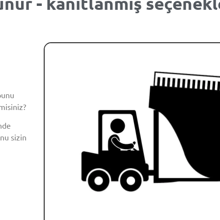
unur - kanıtlanmış seçenekl
bunu
misiniz?
nde
nu sizin