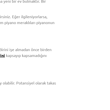
 yeni bir ev bulmaktır. Bir
iniz. Eğer ilgileniyorlarsa,
üm piyano meraklıları piyanonun
Birini işe almadan önce birden
ini
kapsayıp kapsamadığını
olabilir. Potansiyel olarak takas