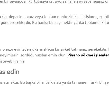
 bir piyanodan kurtulmaya çalışıyorsanız, en iyi seçeneğiniz ona
klar departmanınız veya toplum merkezinizle iletişime geçebilirs
i göndereceklerdir. Bu harika bir seçenektir çünkü toplumdaki t
onuzu evinizden çıkarmak için bir şirket tutmanız gerekebilir. 
 deneyimlerini sorduğunuzdan emin olun.
Piyano sökme işlemler
steyebilirsiniz.
as edin
 etmektir. Bu başka bir müzik aleti ya da tamamen farklı bir şey 