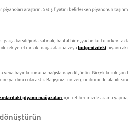
 piyanoları araştırın. Satış fiyatını belirlerken piyanonun taşı
a, parça karşılığında satmak, hantal bir eşyadan kurtulurken faz
nebilecek yerel müzik mağazalarına veya
bölgenizdeki
piyano akor
kula veya hayır kurumuna bağışlamayı düşünün. Birçok kuruluşun
ne yardımcı olacaktır. Bağışınız için vergi indirimi de alabilirsin
kınlardaki piyano mağazaları
için rehberimizde arama yapmayı
a dönüştürün