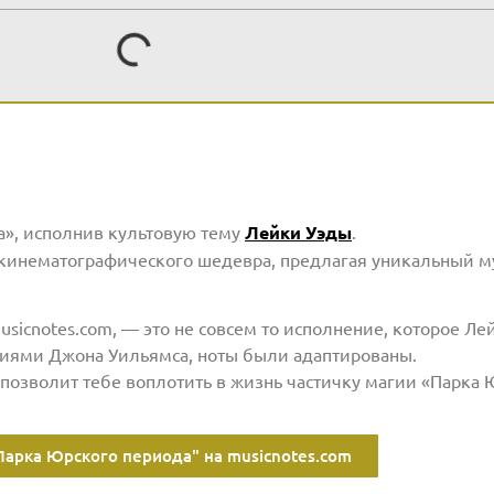
а», исполнив культовую тему
Лейки Уэды
.
 кинематографического шедевра, предлагая уникальный 
usicnotes.com, — это не совсем то исполнение, которое Ле
циями Джона Уильямса, ноты были адаптированы.
о позволит тебе воплотить в жизнь частичку магии «Парка
Парка Юрского периода" на musicnotes.com