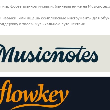
в мир фортепианной музыки, баннеры ниже на Musicnotes.
и навыки, или ищешь комплексные инструменты для обуче
поддержку в твоем музыкальном путешествии.