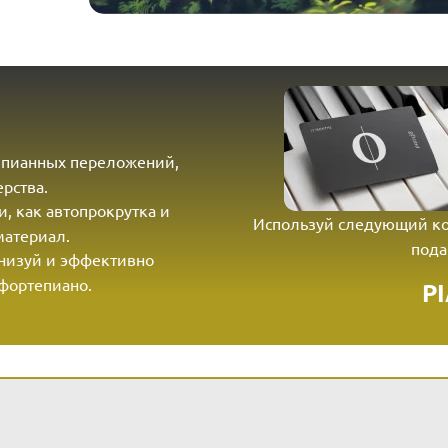
тепианных переложений,
рства.
и, как автопрокрутка и
Используй следующий к
материал.
пода
анизуй и эффективно
фортепиано.
P