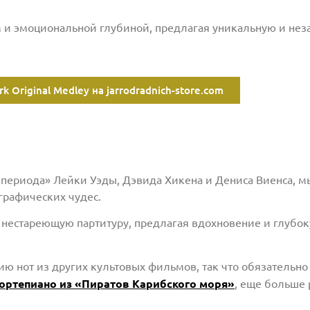
 и эмоциональной глубиной, предлагая уникальную и не
ark Original Medley на jarrodradnich-store.com
ериода» Лейки Уэды, Дэвида Хикена и Дениса Виенса, мы
графических чудес.
 нестареющую партитуру, предлагая вдохновение и глубо
ию нот из других культовых фильмов, так что обязательн
ортепиано из «Пиратов Карибского моря»
, еще больше