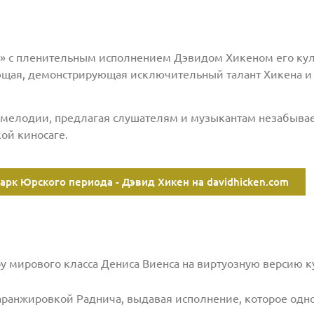
» с пленительным исполнением Дэвидом Хикеном его кул
ющая, демонстрирующая исключительный талант Хикена и 
 мелодии, предлагая слушателям и музыкантам незабыв
ой киносаге.
арк Юрского периода - Дэвид Хикен на davidhicken.com
у мирового класса Дениса Виенса на виртуозную версию 
 аранжировкой Раднича, выдавая исполнение, которое о