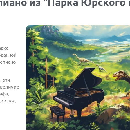
иано из "Парка Юрского 
арка
бранной
тепиано
, эти
 величие
афа,
дии под