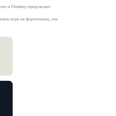
com и Flowkey предлагают
ния игре на фортепиано, эти