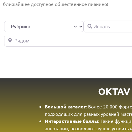
ближайшее доступное общественное пианино!
Искать
Рубрика
Рядом
OKTAV
Большой каталог
: Более 20 000 фор
подходящих для разных уровней масте
Интерактивные баллы
: Такие функци
аннотации, позволяют лучше усвоить 