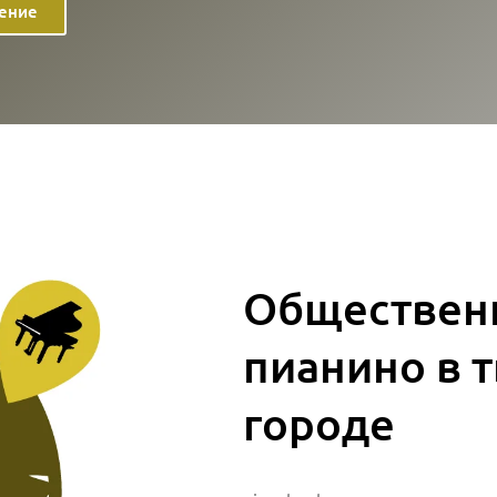
ение
Обществен
пианино в 
городе