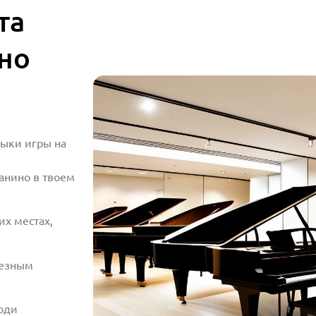
та
но
выки игры на
анино в твоем
х местах,
лезным
ходи