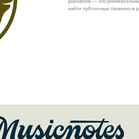
pianobook — это универсальны
найти публичные пианино в р