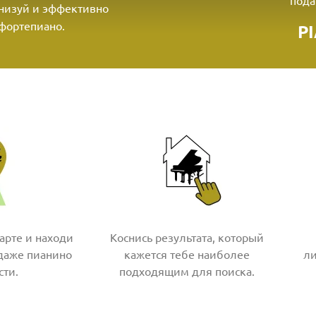
пода
анизуй и эффективно
фортепиано.
P
арте и находи
Коснись результата, который
даже пианино
кажется тебе наиболее
ли
сти.
подходящим для поиска.