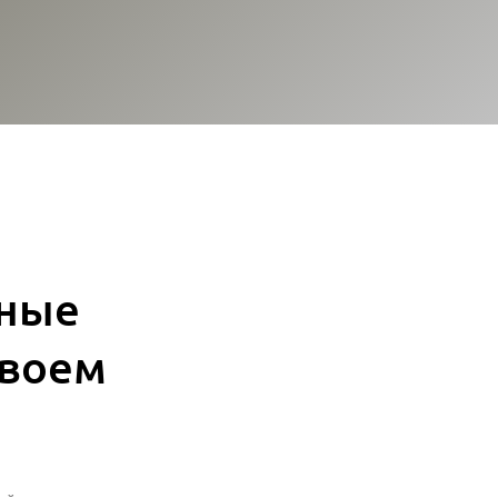
ные
твоем