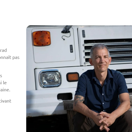
rad
onnaît pas
s
i le
aine.
tivant