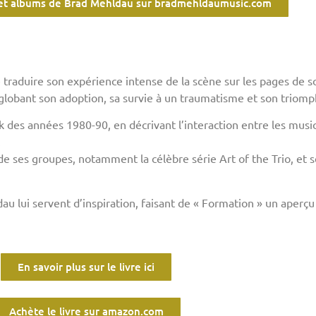
o et albums de Brad Mehldau sur bradmehldaumusic.com
 traduire son expérience intense de la scène sur les pages de so
globant son adoption, sa survie à un traumatisme et son triom
k des années 1980-90, en décrivant l’interaction entre les musici
.
e ses groupes, notamment la célèbre série Art of the Trio, et s
dau lui servent d’inspiration, faisant de « Formation » un aperç
En savoir plus sur le livre ici
Achète le livre sur amazon.com