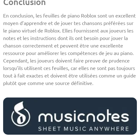
Conclusion
En conclusion, les feuilles de piano Roblox sont un excellent
moyen d’apprendre et de jouer tes chansons préférées sur
le piano virtuel de Roblox. Elles fournissent aux joueurs les
notes et les instructions dont ils ont besoin pour jouer la
chanson correctement et peuvent être une excellente
ressource pour améliorer les compétences de jeu au piano.
Cependant, les joueurs doivent faire preuve de prudence
lorsqu’ils utilisent ces feuilles, car elles ne sont pas toujours
tout à fait exactes et doivent être utilisées comme un guide
plutôt que comme une source définitive.