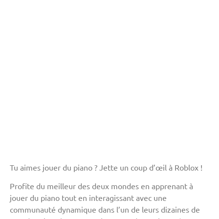
Tu aimes jouer du piano ? Jette un coup d’œil à Roblox !
Profite du meilleur des deux mondes en apprenant à
jouer du piano tout en interagissant avec une
communauté dynamique dans l’un de leurs dizaines de