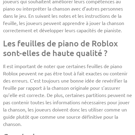
joueurs qui souhaitent améliorer leurs compétences au
piano ou interpréter la chanson avec d’autres personnes
dans le jeu. En suivant les notes et les instructions de la
feuille, les joueurs peuvent apprendre à jouer la chanson
correctement et développer leurs capacités de pianiste.
Les feuilles de piano de Roblox
sont-elles de haute qualité ?
Il est important de noter que certaines feuilles de piano
Roblox peuvent ne pas être tout à fait exactes ou contenir
des erreurs. C’est toujours une bonne idée de revérifier la
feuille par rapport à la chanson originale pour s’assurer
qu’elle est correcte. De plus, certaines partitions peuvent ne
pas contenir toutes les informations nécessaires pour jouer
la chanson, les joueurs doivent donc les utiliser comme un
guide plutôt que comme une source définitive pour la
chanson.