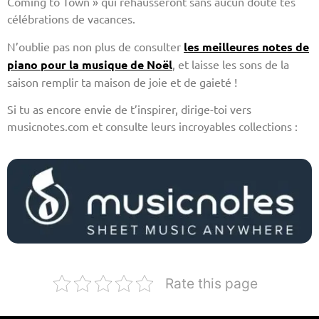
Coming to Town » qui rehausseront sans aucun doute tes
célébrations de vacances.
N’oublie pas non plus de consulter
les meilleures notes de
piano pour la musique de Noël
, et laisse les sons de la
saison remplir ta maison de joie et de gaieté !
Si tu as encore envie de t’inspirer, dirige-toi vers
musicnotes.com et consulte leurs incroyables collections :
Rate this page