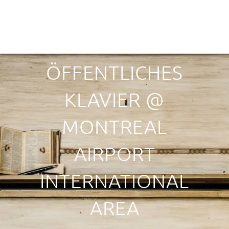
ÖFFENTLICHES
KLAVIER @
MONTREAL
AIRPORT
INTERNATIONAL
AREA