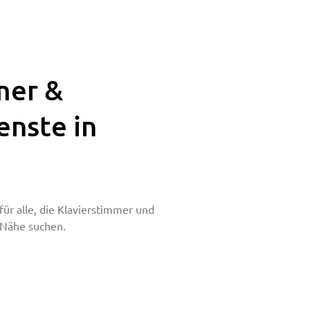
mer &
enste in
t
für alle, die Klavierstimmer und
r Nähe suchen.