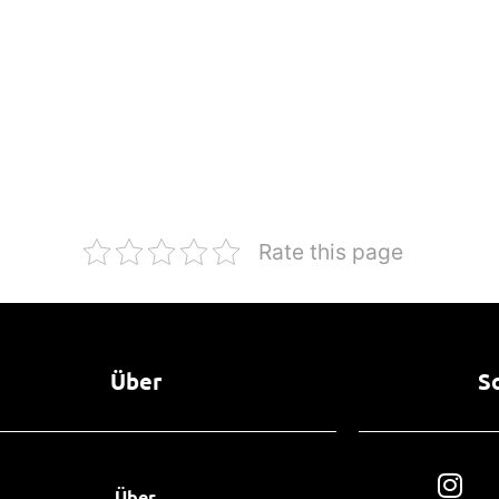
Rate this page
Über
S
Über