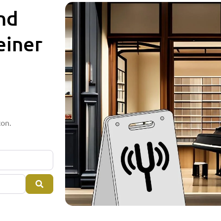
nd
einer
ton.
Suchen