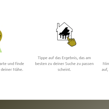
Tippe auf das Ergebnis, das am
arte und finde
besten zu deiner Suche zu passen
Nim
 deiner Nähe.
scheint.
auf