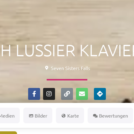
 LUSSIER KLAVI
Seven Sisters Falls
 Medien
Bilder
Karte
Bewertungen