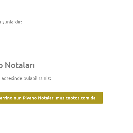
 şunlardır:
o Notaları
dresinde bulabilirsiniz:
Parrino'nun Piyano Notaları musicnotes.com'da