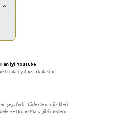
an
en iyi YouTube
ve bunları yalnızca kulaktan
an şey, farklı türlerden müzikleri
, Adele ve Bruno Mars gibi modern