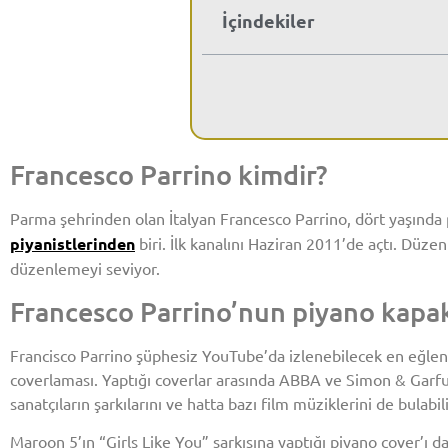
İçindekiler
Francesco Parrino kimdir?
Parma şehrinden olan İtalyan Francesco Parrino, dört yaşında
piyanistlerinden
biri. İlk kanalını Haziran 2011’de açtı. Düze
düzenlemeyi seviyor.
Francesco Parrino’nun piyano kapak
Francisco Parrino şüphesiz YouTube’da izlenebilecek en eğlencel
coverlaması. Yaptığı coverlar arasında ABBA ve Simon & Garfun
sanatçıların şarkılarını ve hatta bazı film müziklerini de bulabili
Maroon 5’ın “Girls Like You” şarkısına yaptığı piyano cover’ı da