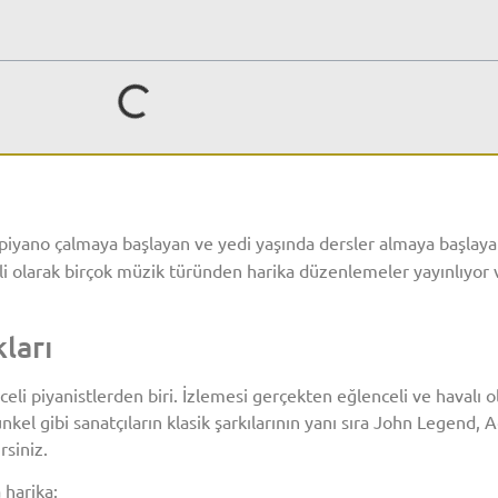
 piyano çalmaya başlayan ve yedi yaşında dersler almaya başlay
nli olarak birçok müzik türünden harika düzenlemeler yayınlıyor 
ları
i piyanistlerden biri. İzlemesi gerçekten eğlenceli ve havalı ol
kel gibi sanatçıların klasik şarkılarının yanı sıra John Legend
rsiniz.
 harika: