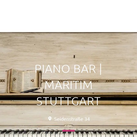
PIANO BAR |
MARITIM
STUTTGART
Seidenstraße 34