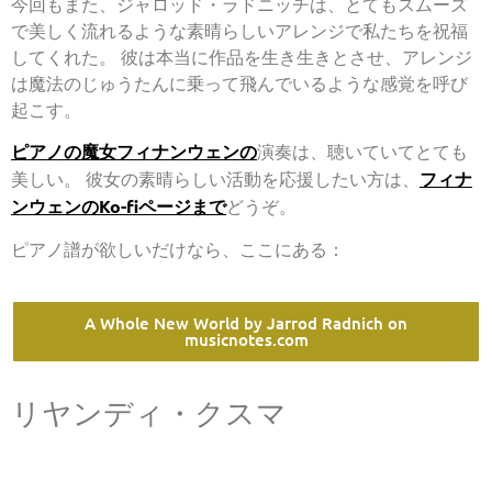
今回もまた、ジャロッド・ラドニッチは、とてもスムーズ
で美しく流れるような素晴らしいアレンジで私たちを祝福
してくれた。 彼は本当に作品を生き生きとさせ、アレンジ
は魔法のじゅうたんに乗って飛んでいるような感覚を呼び
起こす。
ピアノの魔女フィナンウェンの
演奏は、聴いていてとても
美しい。 彼女の素晴らしい活動を応援したい方は、
フィナ
ンウェンのKo-fiページまで
どうぞ。
ピアノ譜が欲しいだけなら、ここにある：
A Whole New World by Jarrod Radnich on
musicnotes.com
リヤンディ・クスマ