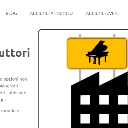
BLOG
AGGIUNGI ANNUNCIO
AGGIUNGI EVENT
uttori
le opzioni non
pianoforti
enti, abbiamo
ggi.
el mondo e