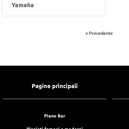
Yamaha
« Precedente
Pagine principali
Piano Bar
Pianisti famosi e moderni