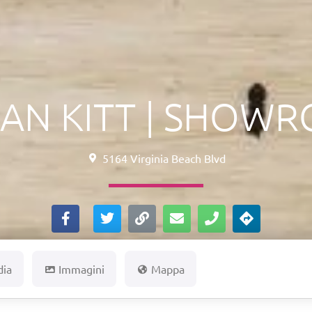
DAN KITT | SHOW
5164 Virginia Beach Blvd
dia
Immagini
Mappa