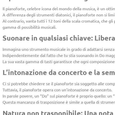
Il pianoforte, celebre icona del mondo della musica, è un ot
A differenza degli strumenti diatonici, il pianoforte non si limit
Al contrario, vanta tutti i 12 toni della scala cromatica, che g
gamma di possibilità musicali.
Suonare in qualsiasi chiave: Libera
Immagina uno strumento musicale in grado di adattarsi senza sf
Indipendentemente dal fatto che tu stia suonando in Do maggior
La sua vasta gamma di tasti garantisce che ogni composizione 
L’intonazione da concerto e la semp
Ci si potrebbe chiedere se il pianoforte sia soggetto alle comp
Tuttavia, il pianoforte opera con un’intonazione da concerto.
In parole povere, un “Do” sul pianoforte è proprio quello: un 
Questa mancanza di trasposizione è simile a quella di strumenti 
Natura non trasponibile: Una nota 