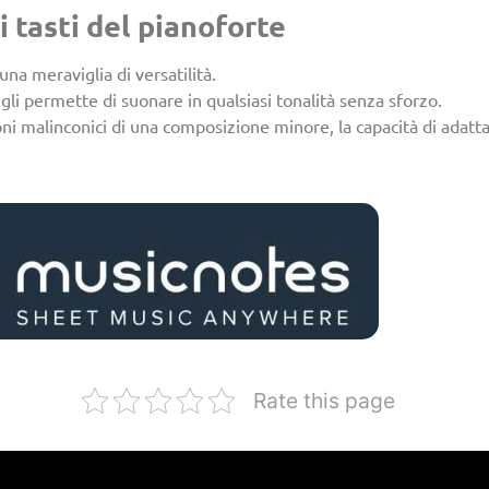
 tasti del pianoforte
una meraviglia di versatilità.
 gli permette di suonare in qualsiasi tonalità senza sforzo.
 toni malinconici di una composizione minore, la capacità di adat
Rate this page