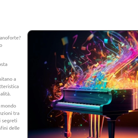
pianoforte?
to
osta
mitano a
tteristica
alità.
te mondo
nzioni tra
i segreti
fini delle