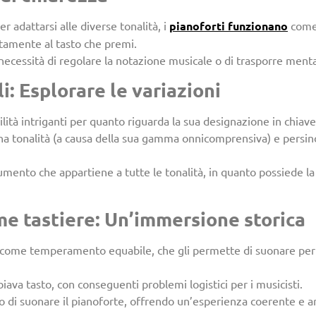
r adattarsi alle diverse tonalità, i
pianoforti funzionano
come 
ttamente al tasto che premi.
a necessità di regolare la notazione musicale o di trasporre men
i: Esplorare le variazioni
lità intriganti per quanto riguarda la sua designazione in chiave
una tonalità (a causa della sua gamma onnicomprensiva) e persino
umento che appartiene a tutte le tonalità, in quanto possiede la
me tastiere: Un’immersione storica
o come temperamento equabile, che gli permette di suonare perf
va tasto, con conseguenti problemi logistici per i musicisti.
di suonare il pianoforte, offrendo un’esperienza coerente e armo