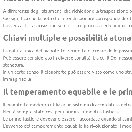
A differenza degli strumenti che richiedono la trasposizione pe
Ciò significa che la nota che intendi suonare corrisponde dire
L’assenza di trasposizione semplifica il processo ed elimina l
Chiavi multiple e possibilità atonal
La natura unica del pianoforte permette di creare delle possibi
Può essere considerato in diverse tonalità, tra cui il Do, ness
stonatura.
In un certo senso, il pianoforte può essere visto come uno str
immaginabile.
Il temperamento equabile e le pri
Il pianoforte moderno utilizza un sistema di accordatura not
Non è sempre stato così per i primi strumenti a tastiera.
Le prime tastiere dovevano essere riaccordate quando si cambia
L’avvento del temperamento equabile ha rivoluzionato il modo 