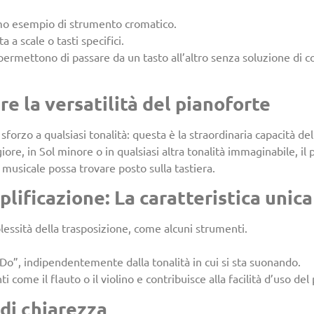
timo esempio di strumento cromatico.
a a scale o tasti specifici.
li permettono di passare da un tasto all’altro senza soluzione di c
re la versatilità del pianoforte
orzo a qualsiasi tonalità: questa è la straordinaria capacità del
e, in Sol minore o in qualsiasi altra tonalità immaginabile, il 
musicale possa trovare posto sulla tastiera.
lificazione: La caratteristica unica
lessità della trasposizione, come alcuni strumenti.
“Do”, indipendentemente dalla tonalità in cui si sta suonando.
come il flauto o il violino e contribuisce alla facilità d’uso del
di chiarezza