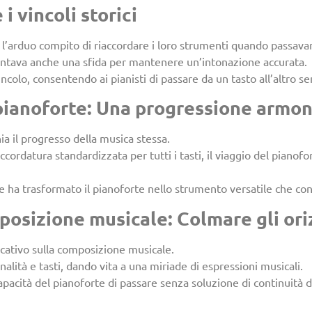
i vincoli storici
 l’arduo compito di riaccordare i loro strumenti quando passavano
ntava anche una sfida per mantenere un’intonazione accurata.
olo, consentendo ai pianisti di passare da un tasto all’altro se
 pianoforte: Una progressione armo
ia il progresso della musica stessa.
accordatura standardizzata per tutti i tasti, il viaggio del pianof
 ha trasformato il pianoforte nello strumento versatile che co
posizione musicale: Colmare gli ori
icativo sulla composizione musicale.
nalità e tasti, dando vita a una miriade di espressioni musicali.
pacità del pianoforte di passare senza soluzione di continuità da