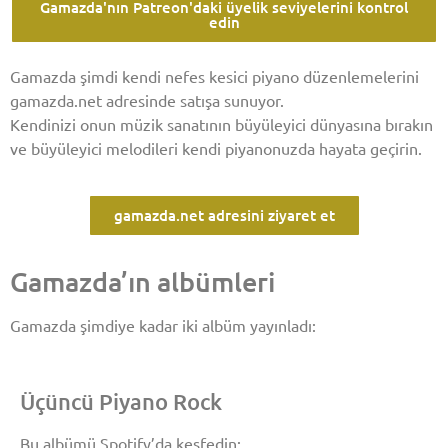
Gamazda'nın Patreon'daki üyelik seviyelerini kontrol
edin
Gamazda şimdi kendi nefes kesici piyano düzenlemelerini
gamazda.net adresinde satışa sunuyor.
Kendinizi onun müzik sanatının büyüleyici dünyasına bırakın
ve büyüleyici melodileri kendi piyanonuzda hayata geçirin.
gamazda.net adresini ziyaret et
Gamazda’ın albümleri
Gamazda şimdiye kadar iki albüm yayınladı:
Üçüncü Piyano Rock
Bu albümü Spotify’da keşfedin: