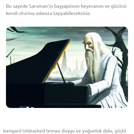
Bu sayede Saruman’ın başyapıtının heyecanını ve gücünü
kendi oturma odanıza taşıyabileceksiniz.
Isengard Unleashed teması duygu ve yoğunluk dolu, güçlü