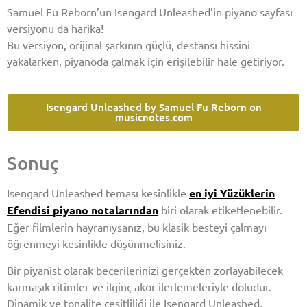
Samuel Fu Reborn’un Isengard Unleashed’in piyano sayfası
versiyonu da harika!
Bu versiyon, orijinal şarkının güçlü, destansı hissini
yakalarken, piyanoda çalmak için erişilebilir hale getiriyor.
Isengard Unleashed by Samuel Fu Reborn on
musicnotes.com
Sonuç
Isengard Unleashed teması kesinlikle
en iyi Yüzüklerin
Efendisi piyano notalarından
biri olarak etiketlenebilir.
Eğer filmlerin hayranıysanız, bu klasik besteyi çalmayı
öğrenmeyi kesinlikle düşünmelisiniz.
Bir piyanist olarak becerilerinizi gerçekten zorlayabilecek
karmaşık ritimler ve ilginç akor ilerlemeleriyle doludur.
Dinamik ve tonalite çeşitliliği ile Isengard Unleashed,