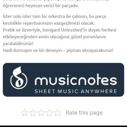
öğrenmesi heyecan verici bir parçadır.
İster solo ister tam bir orkestra ile çalınsın, bu parça
kesinlikle repertuarınızın vazgeçilmezi olacak.
Pratik ve özveriyle, Isengard Unleashed’in duyan herkesi
etkileyeceğinden emin olacağınız güzel yorumlarını
yaratabilirsiniz!
Hadi durmayın ve bir deneyin – pişman olmayacaksınız!
Rate this page