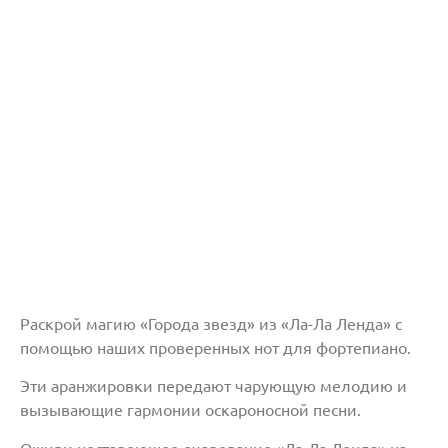
Раскрой магию «Города звезд» из «Ла-Ла Ленда» с
помощью наших проверенных нот для фортепиано.
Эти аранжировки передают чарующую мелодию и
вызывающие гармонии оскароносной песни.
Оживи нестареющее очарование «Ла-Ла Ленда» на