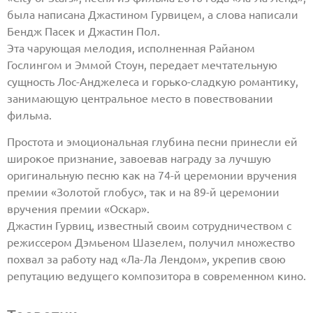
была написана Джастином Гурвицем, а слова написали
Бендж Пасек и Джастин Пол.
Эта чарующая мелодия, исполненная Райаном
Гослингом и Эммой Стоун, передает мечтательную
сущность Лос-Анджелеса и горько-сладкую романтику,
занимающую центральное место в повествовании
фильма.
Простота и эмоциональная глубина песни принесли ей
широкое признание, завоевав награду за лучшую
оригинальную песню как на 74-й церемонии вручения
премии «Золотой глобус», так и на 89-й церемонии
вручения премии «Оскар».
Джастин Гурвиц, известный своим сотрудничеством с
режиссером Дэмьеном Шазелем, получил множество
похвал за работу над «Ла-Ла Лендом», укрепив свою
репутацию ведущего композитора в современном кино.