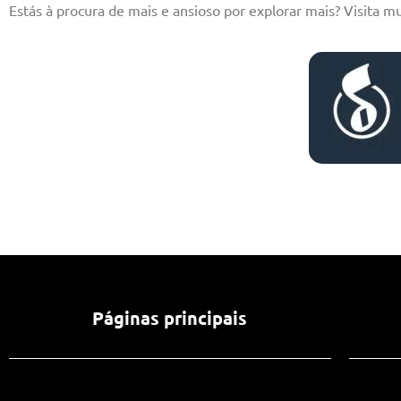
Estás à procura de mais e ansioso por explorar mais? Visita mu
Páginas principais