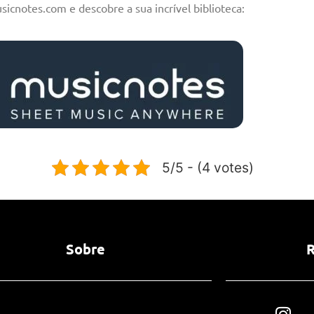
sicnotes.com e descobre a sua incrível biblioteca:
5/5 - (4 votes)
Sobre
R