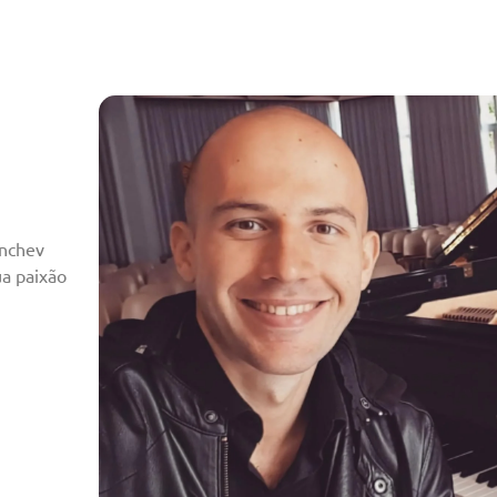
anchev
ua paixão