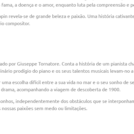
 a fama, a doença e o amor, enquanto luta pela compreensão e pe
hopin revela-se de grande beleza e paixão. Uma história cativan
io compositor.
zado por Giuseppe Tornatore. Conta a história de um pianista
dinário prodígio do piano e os seus talentos musicais levam-no a
uma escolha difícil entre a sua vida no mar e o seu sonho de 
 e drama, acompanhando a viagem de descoberta de 1900.
us sonhos, independentemente dos obstáculos que se interponh
 as nossas paixões sem medo ou limitações.