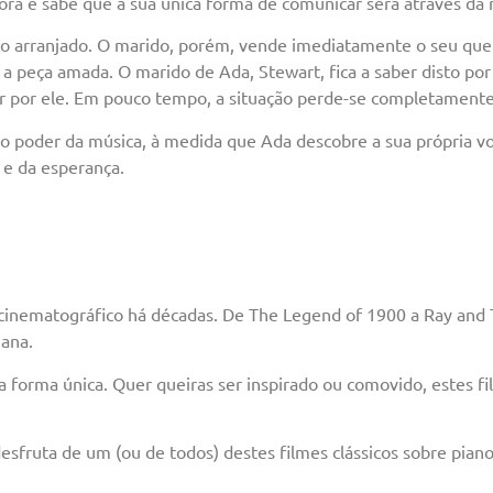
lora e sabe que a sua única forma de comunicar será através da 
o arranjado. O marido, porém, vende imediatamente o seu quer
a peça amada. O marido de Ada, Stewart, fica a saber disto por
er por ele. Em pouco tempo, a situação perde-se completamente
o poder da música, à medida que Ada descobre a sua própria vo
 e da esperança.
cinematográfico há décadas. De The Legend of 1900 a Ray and 
iana.
ma forma única. Quer queiras ser inspirado ou comovido, estes
 desfruta de um (ou de todos) destes filmes clássicos sobre piano