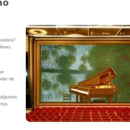
no
iradora?
filmes
ue
oder de
 algumas
ema.