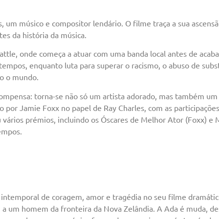
s, um músico e compositor lendário. O filme traça a sua ascens
tes da história da música.
attle, onde começa a atuar com uma banda local antes de acab
tempos, enquanto luta para superar o racismo, o abuso de subs
do o mundo.
 compensa: torna-se não só um artista adorado, mas também um d
do por Jamie Foxx no papel de Ray Charles, com as participaçõ
u vários prémios, incluindo os Óscares de Melhor Ator (Foxx) e
tempos.
intemporal de coragem, amor e tragédia no seu filme dramátic
a um homem da fronteira da Nova Zelândia. A Ada é muda, des