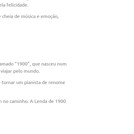
la felicidade.
te cheia de música e emoção,
 chamado “1900”, que nasceu num
 viajar pelo mundo.
se tornar um pianista de renome
am no caminho. A Lenda de 1900