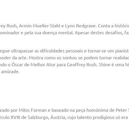
ey Rush, Armin Mueller-Stahl e Lynn Redgrave. Conta a históri
 dominador e pela sua doença mental. Apesar destes desafios, f
ue ultrapassar as dificuldades pessoais e tornar-se um pianist
o poder da arte. Mostra como os sonhos se podem tornar realida
uindo o Óscar de Melhor Ator para Geoffrey Rush. Shine é uma his
 amizade.
izado por Milos Forman e baseado na peça homónima de Peter 
culo XVIII de Salzburgo, Áustria, cujo talento prodigioso só era