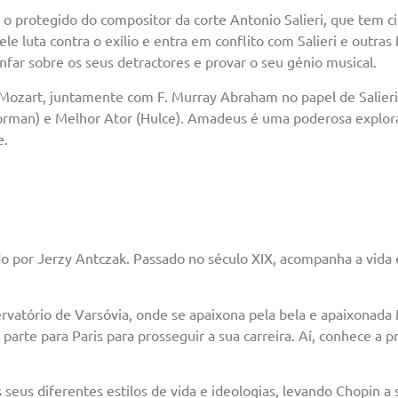
o protegido do compositor da corte Antonio Salieri, que tem ci
e luta contra o exílio e entra em conflito com Salieri e outras 
nfar sobre os seus detractores e provar o seu génio musical.
 Mozart, juntamente com F. Murray Abraham no papel de Salieri
Forman) e Melhor Ator (Hulce). Amadeus é uma poderosa explor
e.
o por Jerzy Antczak. Passado no século XIX, acompanha a vida 
vatório de Varsóvia, onde se apaixona pela bela e apaixonada
arte para Paris para prosseguir a sua carreira. Aí, conhece a 
eus diferentes estilos de vida e ideologias, levando Chopin a s