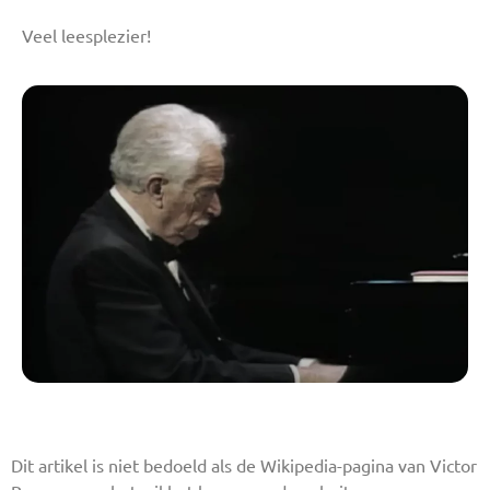
Veel leesplezier!
Dit artikel is niet bedoeld als de Wikipedia-pagina van Victor