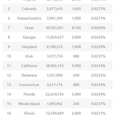
5
Colorado
5,877,610
1,600
0.0272%
6
Massachusetts
7,001,399
1,900
0.0271%
7
Texas
30,503,301
8,100
0.0266%
8
Georgia
11,029,227
2,900
0.0263%
9
Maryland
6,180,253
1,600
0.0259%
10
Utah
3,417,734
880
0.0257%
11
California
38,965,193
9,900
0.0254%
12
Delaware
1,031,890
260
0.0252%
13
Connecticut
3,617,176
880
0.0243%
14
Florida
22,610,726
5,400
0.0239%
15
Rhode Island
1,095,962
260
0.0237%
16
Illinois
12,549,689
2,900
0.0231%