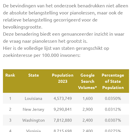
De bevindingen van het onderzoek benadrukken niet alleen
de absolute belangstelling voor pianolessen, maar ook de
relatieve belangstelling gecorrigeerd voor de
bevolkingsgrootte.
Deze benadering biedt een genuanceerder inzicht in waar
de vraag naar pianolessen het grootst is.
Hier is de volledige lijst van staten gerangschikt op
zoekinteresse per 100.000 inwoners:
Rank
State
Population
Google
Percentage
S
2023
Search
of State
p
Volumes*
Population
Rank
State
Population
Google
Percentage
S
1
Louisiana
4,573,749
1,600
0.0350%
2023
Search
of State
p
Volumes*
Population
2
New Jersey
9,290,841
2,900
0.0312%
3
Washington
7,812,880
2,400
0.0307%
4
Virginia
8,715,698
2,400
0.0275%