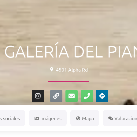
 GALERÍA DEL PI
4501 Alpha Rd
 sociales
Imágenes
Mapa
Valoracio