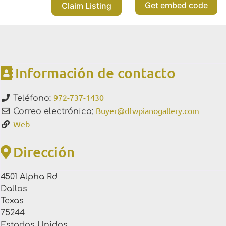
Get embed code
Claim Listing
Información de contacto
972-737-1430
Teléfono:
Buyer
@
dfwpianogallery.com
Correo electrónico:
Web
Dirección
4501 Alpha Rd
Dallas
Texas
75244
Estados Unidos