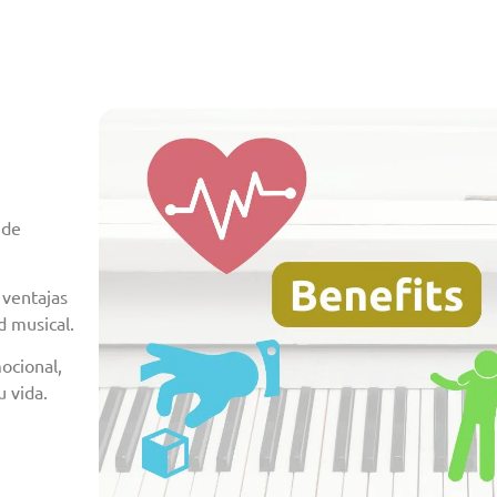
 de
 ventajas
d musical.
ocional,
 vida.