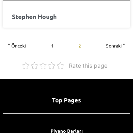
Stephen Hough
" Önceki
1
2
Sonraki "
Rate this page
Top Pages
Piyano Barları