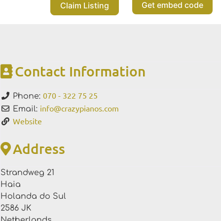
Get embed code
Claim Listing
Contact Information
070 - 322 75 25
Phone:
info
@
crazypianos.com
Email:
Website
Address
Strandweg 21
Haia
Holanda do Sul
2586 JK
Netherlands