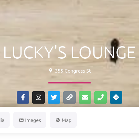
LUCKY'S LOUNGE
355 Congress St
ia
Images
Map