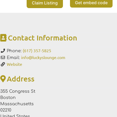
Get embed code
Claim Listing
Contact Information
(617) 357-5825
Phone:
info
@
luckyslounge.com
Email:
Website
Address
355 Congress St
Boston
Massachusetts
02210
United States