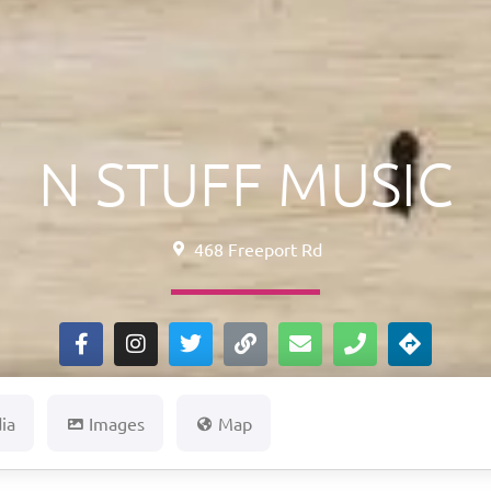
N STUFF MUSIC
468 Freeport Rd
ia
Images
Map