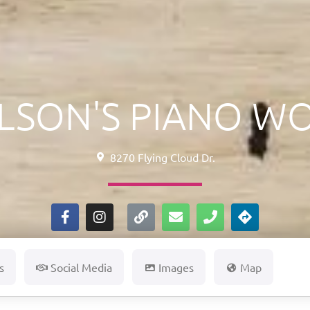
LSON'S PIANO W
8270 Flying Cloud Dr.
s
Social Media
Images
Map