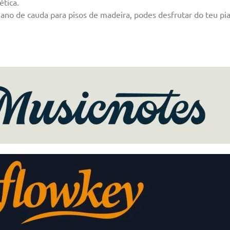
ética.
iano de cauda para pisos de madeira, podes desfrutar do teu p