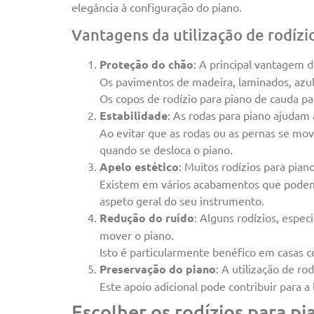
elegância à configuração do piano.
Vantagens da utilização de rodízi
Proteção do chão
: A principal vantagem d
Os pavimentos de madeira, laminados, azul
Os copos de rodízio para piano de cauda pa
Estabilidade
: As rodas para piano ajudam 
Ao evitar que as rodas ou as pernas se mo
quando se desloca o piano.
Apelo estético
: Muitos rodízios para pian
Existem em vários acabamentos que podem 
aspeto geral do seu instrumento.
Redução do ruído
: Alguns rodízios, espe
mover o piano.
Isto é particularmente benéfico em casas c
Preservação do piano
: A utilização de r
Este apoio adicional pode contribuir para 
Escolher os rodízios para pi