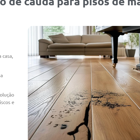
no de cauda para pisos de m
 casa,
 a
solução
iscos e