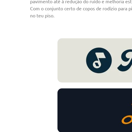
pavimento até à redução do ruído e melhoria est
Com o conjunto certo de copos de rodízio para p
no teu piso.