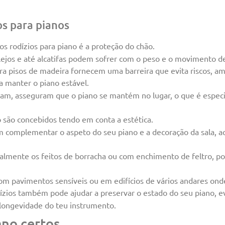
os para pianos
os rodízios para piano é a proteção do chão.
ejos e até alcatifas podem sofrer com o peso e o movimento d
ra pisos de madeira fornecem uma barreira que evita riscos, am
a manter o piano estável.
vam, asseguram que o piano se mantém no lugar, o que é espec
o são concebidos tendo em conta a estética.
complementar o aspeto do seu piano e a decoração da sala, a
cialmente os feitos de borracha ou com enchimento de feltro, p
om pavimentos sensíveis ou em edifícios de vários andares onde
odízios também pode ajudar a preservar o estado do seu piano, e
a longevidade do teu instrumento.
ano certos