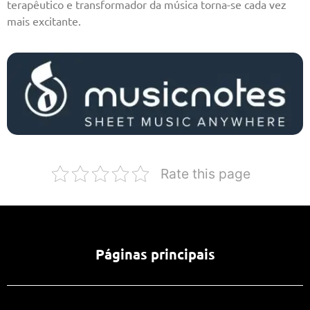
terapêutico e transformador da música torna-se cada vez
mais excitante.
Rate this page
Páginas principais