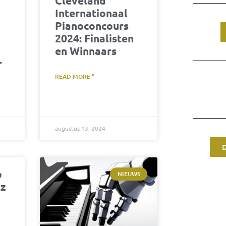
Cleveland
Internationaal
Pianoconcours
2024: Finalisten
en Winnaars
r
READ MORE "
augustus 13, 2024
p
NIEUWS
tz