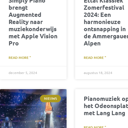
Simply Piano
Ettal Klassiek
brengt
Zomerfestival
Augmented
2024: Een
Reality naar
harmonieuze
muziekonderwijs
ontsnapping in
met Apple Vision
de Ammergaue
Pro
Alpen
READ MORE "
READ MORE "
december 5, 2024
augustus 18, 2024
Pianomuziek o
NIEUWS
het Odeonspla
met Lang Lang
READ MORE "