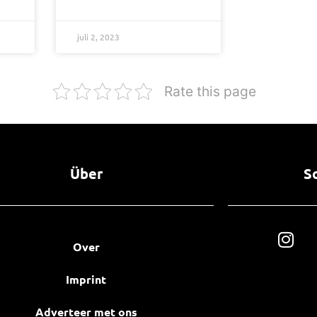
juli 2, 2023
Rate this page
Über
S
Over
Imprint
Adverteer met ons