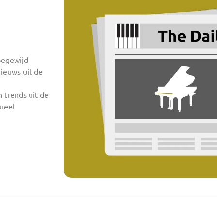
oegewijd
nieuws uit de
 trends uit de
tueel