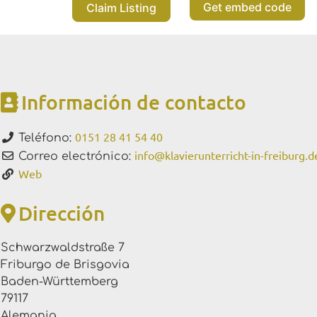
Get embed code
Claim Listing
Información de contacto
0151 28 41 54 40
Teléfono:
info
@
klavierunterricht-in-freiburg.d
Correo electrónico:
Web
Dirección
Schwarzwaldstraße 7
Friburgo de Brisgovia
Baden-Württemberg
79117
Alemania