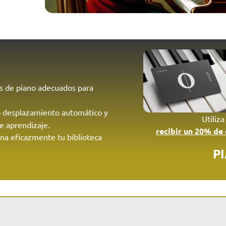
os de piano adecuados para
o desplazamiento automático y
Utiliza
e aprendizaje.
recibir un 20% de
ona eficazmente tu biblioteca
P