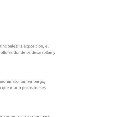
ncipales: la exposición, el
rollo es donde se desarrollan y
 anonimato. Sin embargo,
ya que murió pocos meses
 instrumentos, así como para