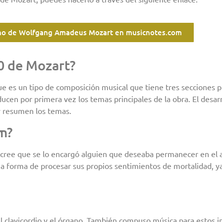
ano de Wolfgang Amadeus Mozart en musicnotes.com
40 de Mozart?
e es un tipo de composición musical que tiene tres secciones pri
ducen por primera vez los temas principales de la obra. El desar
y resumen los temas.
m?
 cree que se lo encargó alguien que deseaba permanecer en el
a forma de procesar sus propios sentimientos de mortalidad, 
, el clavicordio y el órgano. También compuso música para estos