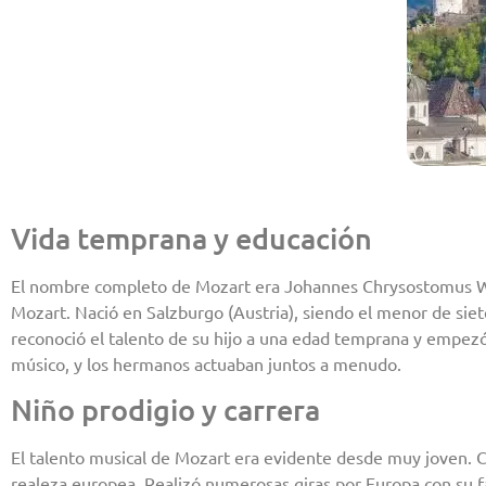
Vida temprana y educación
El nombre completo de Mozart era Johannes Chrysostomus W
Mozart. Nació en Salzburgo (Austria), siendo el menor de sie
reconoció el talento de su hijo a una edad temprana y empe
músico, y los hermanos actuaban juntos a menudo.
Niño prodigio y carrera
El talento musical de Mozart era evidente desde muy joven. Co
realeza europea. Realizó numerosas giras por Europa con su f