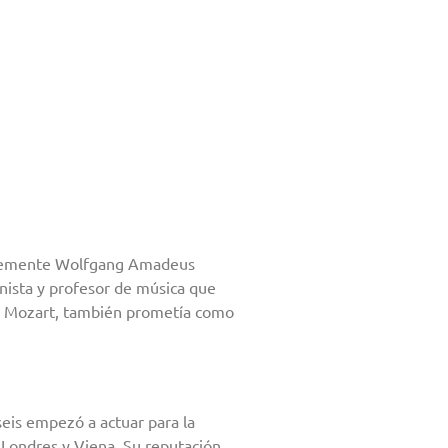
mplemente Wolfgang Amadeus
nista y profesor de música que
na Mozart, también prometía como
seis empezó a actuar para la
 Londres y Viena. Su reputación