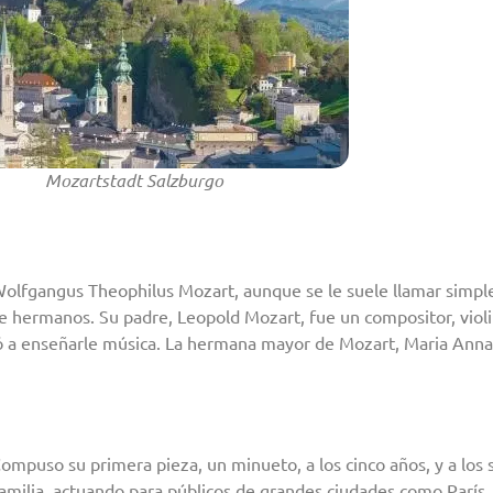
Mozartstadt Salzburgo
olfgangus Theophilus Mozart, aunque se le suele llamar si
te hermanos. Su padre, Leopold Mozart, fue un compositor, violi
zó a enseñarle música. La hermana mayor de Mozart, Maria An
mpuso su primera pieza, un minueto, a los cinco años, y a los 
amilia, actuando para públicos de grandes ciudades como París,