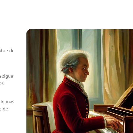
mbre de
a sigue
os
algunas
a de