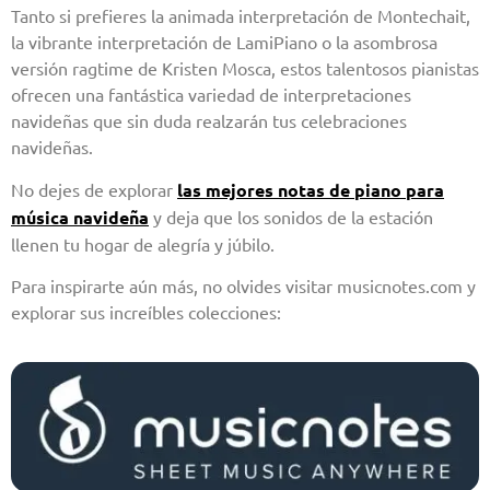
Tanto si prefieres la animada interpretación de Montechait,
la vibrante interpretación de LamiPiano o la asombrosa
versión ragtime de Kristen Mosca, estos talentosos pianistas
ofrecen una fantástica variedad de interpretaciones
navideñas que sin duda realzarán tus celebraciones
navideñas.
No dejes de explorar
las mejores notas de piano para
música navideña
y deja que los sonidos de la estación
llenen tu hogar de alegría y júbilo.
Para inspirarte aún más, no olvides visitar musicnotes.com y
explorar sus increíbles colecciones: