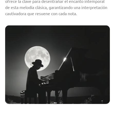
ofrece la clave para desentrañar el encanto intemporal
de esta melodía clásica, garantizando una interpretación
cautivadora que resuene con cada nota.